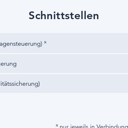
Schnittstellen
x
lagensteuerung)
uerung
itätssicherung)
x
nur jeweils in Verbindung