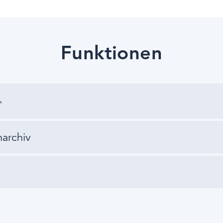
Funktionen
x
narchiv