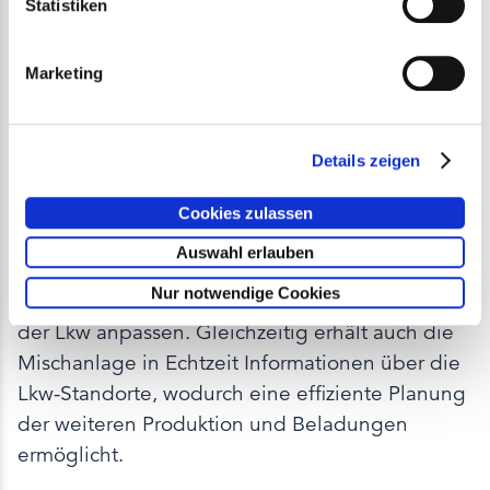
Statistiken
Lieferung
Marketing
Sobald das Mischgut zur Auslieferung
bereitsteht, übernimmt Q Plant die
Details zeigen
Lieferinformationen direkt aus dem
Wiegesystem der Anlage und überträgt diese
Cookies zulassen
durch die Vernetzung mit
Q Transport
digital an
Auswahl erlauben
den Lkw-Fahrer sowie an die Baustelle. So lässt
Nur notwendige Cookies
sich der Bauablauf optimal an die Liefersequenz
der Lkw anpassen. Gleichzeitig erhält auch die
Mischanlage in Echtzeit Informationen über die
Lkw-Standorte, wodurch eine effiziente Planung
der weiteren Produktion und Beladungen
ermöglicht.