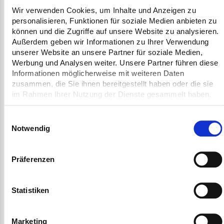
Wir verwenden Cookies, um Inhalte und Anzeigen zu
personalisieren, Funktionen für soziale Medien anbieten zu
Für Bauunternehmen bedeutet diese
können und die Zugriffe auf unsere Website zu analysieren.
Außerdem geben wir Informationen zu Ihrer Verwendung
Entwicklung vor allem eine Veränderung in
unserer Website an unsere Partner für soziale Medien,
der Art, wie Projekte geplant und
Werbung und Analysen weiter. Unsere Partner führen diese
Informationen möglicherweise mit weiteren Daten
umgesetzt werden. Prozesse müssen
zusammen, die Sie ihnen bereitgestellt haben oder die sie
stärker aufeinander abgestimmt und
im Rahmen Ihrer Nutzung der Dienste gesammelt haben.
gleichzeitig transparenter gestaltet werden.
Einwilligungsauswahl
Dabei geht es nicht nur um die Einhaltung
Notwendig
regulatorischer Vorgaben, sondern auch um
die Stabilität von Bauabläufen. Je enger die
Präferenzen
Prozessfenster werden, desto wichtiger wird
die Fähigkeit, Abläufe zuverlässig zu planen
Statistiken
und Abweichungen frühzeitig zu erkennen.
Marketing