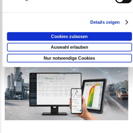
Unternehmen, die diese Anforderungen
frühzeitig berücksichtigen, schaffen die
Grundlage für eine kontrollierte Umsetzung
Details zeigen
temperaturabgesenkter Bauweisen und
Cookies zulassen
reduzieren gleichzeitig operative
Auswahl erlauben
Unsicherheiten.
Nur notwendige Cookies