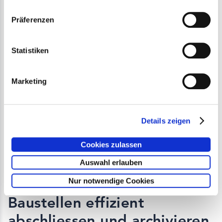
Der Export eignet sich ideal für die
Präferenzen
Weitergabe per E-Mail oder als Ausdruck
für die Baustelle und unterstützt eine klare
Statistiken
und reibungslose Kommunikation.
Marketing
Details zeigen
Cookies zulassen
Auswahl erlauben
Nur notwendige Cookies
Baustellen effizient
abschliessen und archivieren