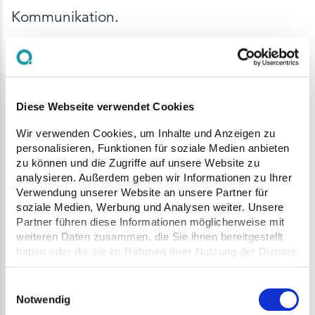
Kommunikation.
Einsatzplanung als Excel-
Export
Diese Webseite verwendet Cookies
Die Einsatzplanung kann jetzt als Excel-
Wir verwenden Cookies, um Inhalte und Anzeigen zu
personalisieren, Funktionen für soziale Medien anbieten
Datei exportiert und einfach
zu können und die Zugriffe auf unsere Website zu
weitergegeben werden.
analysieren. Außerdem geben wir Informationen zu Ihrer
Verwendung unserer Website an unsere Partner für
Alle relevanten Informationen wie Termine,
soziale Medien, Werbung und Analysen weiter. Unsere
Partner führen diese Informationen möglicherweise mit
Fahrzeuge, Bestellungen und beteiligte
weiteren Daten zusammen, die Sie ihnen bereitgestellt
Mischwerke werden übersichtlich
haben oder die sie im Rahmen Ihrer Nutzung der Dienste
dargestellt. So können auch Personen ohne
gesammelt haben.
Einwilligungsauswahl
Zugriff auf Q Site in die Planung
Notwendig
eingebunden werden.