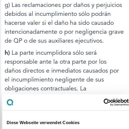
g) Las reclamaciones por daños y perjuicios
debidos al incumplimiento sólo podrán
hacerse valer si el daño ha sido causado
intencionadamente o por negligencia grave
de QP o de sus auxiliares ejecutivos.
h)
La parte incumplidora sólo será
responsable ante la otra parte por los
daños directos e inmediatos causados por
el incumplimiento negligente de sus
obligaciones contractuales. La
responsabilidad por daños indirectos o
consecuentes, incluidos, entre otros, la
pérdida de ingresos o beneficios, la
Diese Webseite verwendet Cookies
pérdida de uso, los costes de capital o los