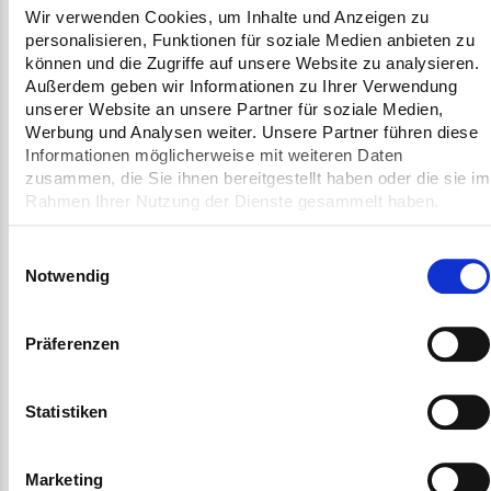
costes de adquisición de bienes o servicios
Wir verwenden Cookies, um Inhalte und Anzeigen zu
personalisieren, Funktionen für soziale Medien anbieten zu
sustitutivos, queda excluida en la medida
können und die Zugriffe auf unsere Website zu analysieren.
en que lo permita la ley. En cualquier caso,
Außerdem geben wir Informationen zu Ihrer Verwendung
unserer Website an unsere Partner für soziale Medien,
la responsabilidad se limita al valor del
Werbung und Analysen weiter. Unsere Partner führen diese
contrato.
Informationen möglicherweise mit weiteren Daten
zusammen, die Sie ihnen bereitgestellt haben oder die sie im
Rahmen Ihrer Nutzung der Dienste gesammelt haben.
6. Reserva de dominio
Einwilligungsauswahl
Notwendig
a)
Hasta la completa liquidación de todas
las reclamaciones derivadas de la entrega
Präferenzen
de los bienes al cliente, la titularidad de los
bienes entregados seguirá siendo de QP. El
Statistiken
cliente tendrá derecho a utilizar los bienes
en el curso ordinario de sus negocios,
Marketing