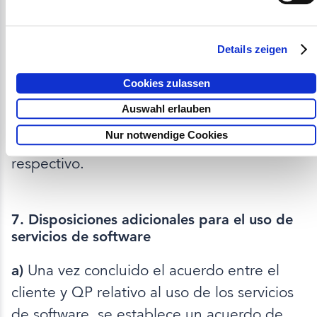
siempre que no se encuentre en mora de
pago a QP. No se permite pignorar o ceder
la mercancía como garantía.
Details zeigen
b)
Para las relaciones comerciales regidas
Cookies zulassen
por contratos de arrendamiento o de venta
Auswahl erlauben
a plazos, se aplicarán los términos y
Nur notwendige Cookies
condiciones específicos del contrato
respectivo.
7. Disposiciones adicionales para el uso de
servicios de software
a)
Una vez concluido el acuerdo entre el
cliente y QP relativo al uso de los servicios
de software, se establece un acuerdo de