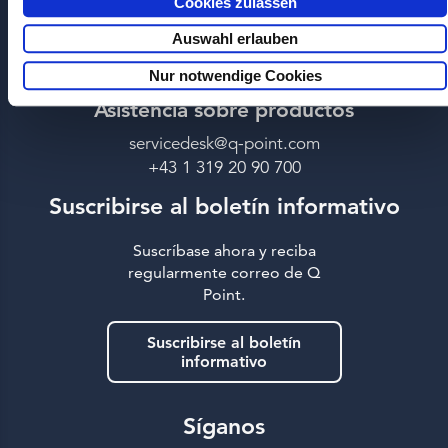
Q Point (Internacional)
Cookies zulassen
office@q-point.com
Auswahl erlauben
+43 1 319 20 90
Nur notwendige Cookies
Asistencia sobre productos
servicedesk@q-point.com
+43 1 319 20 90 700
Suscribirse al boletín informativo
Suscríbase ahora y reciba
regularmente correo de Q
Point.
Suscribirse al boletín
informativo
Síganos