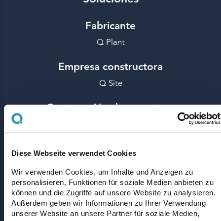
Fabricante
Q Plant
Empresa constructora
Q Site
Construcción de carreteras
Q Machines
Empresa transportista
Diese Webseite verwendet Cookies
Q Transport
Wir verwenden Cookies, um Inhalte und Anzeigen zu
Empresa
personalisieren, Funktionen für soziale Medien anbieten zu
können und die Zugriffe auf unsere Website zu analysieren.
Außerdem geben wir Informationen zu Ihrer Verwendung
Acerca de nosotros
unserer Website an unsere Partner für soziale Medien,
Contacto en Q Point