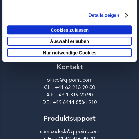
Rechtliches
AGB
Details zeigen
Impressum
Datenschutz
Cookies zulassen
Cookie Hinweise
Auswahl erlauben
Rechtliche Hinweise
Nur notwendige Cookies
Kontakt
office@q-point.com
CH: +41 62 916 90 00
AT: +43 1 319 20 90
DE: +49 8444 8584 910
Produktsupport
servicedesk@q-point.com
CH: +41 62 916 90 70