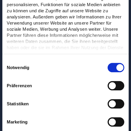
Q Plant
personalisieren, Funktionen für soziale Medien anbieten
zu können und die Zugriffe auf unsere Website zu
Baufirma
analysieren. Außerdem geben wir Informationen zu Ihrer
Verwendung unserer Website an unsere Partner für
Q Site
soziale Medien, Werbung und Analysen weiter. Unsere
Partner führen diese Informationen möglicherweise mit
Straßenbau
weiteren Daten zusammen, die Sie ihnen bereitgestellt
haben oder die sie im Rahmen Ihrer Nutzung der Dienste
Q Machines
gesammelt haben.
Einwilligungsauswahl
Frächter
Notwendig
Q Transport
Unternehmen
Präferenzen
Über uns
Kontakt
Statistiken
Aktuell
Stellenangebote
Marketing