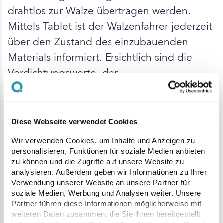
drahtlos zur Walze übertragen werden.
Mittels Tablet ist der Walzenfahrer jederzeit
über den Zustand des einzubauenden
Materials informiert. Ersichtlich sind die
Verdichtungswerte, der
Verdichtungszuwachs oder die Anzahl der
dynamischen Überfahrten. So lassen sich
Schwachstellen sofort erkennen. Die farbige
Diese Webseite verwendet Cookies
Darstellung der Messwerte veranschaulicht
Wir verwenden Cookies, um Inhalte und Anzeigen zu
auf der Karte, wann das Ziel der
personalisieren, Funktionen für soziale Medien anbieten
zu können und die Zugriffe auf unsere Website zu
Verdichtung erreicht ist. Alle Messdaten
analysieren. Außerdem geben wir Informationen zu Ihrer
sind im Anschluss auf der PC-Software
Verwendung unserer Website an unsere Partner für
soziale Medien, Werbung und Analysen weiter. Unsere
abrufbereit und können dort ausgewertet
Partner führen diese Informationen möglicherweise mit
und dokumentiert werden. Des Weiteren
weiteren Daten zusammen, die Sie ihnen bereitgestellt