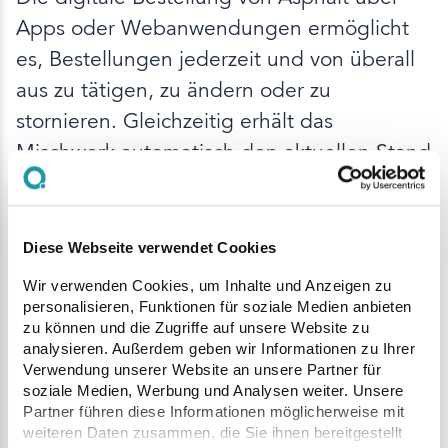
Apps oder Webanwendungen ermöglicht
es, Bestellungen jederzeit und von überall
aus zu tätigen, zu ändern oder zu
stornieren. Gleichzeitig erhält das
Mischwerk automatisch den aktuellen Stand
der Bestellungen, um optimale
Produktionsreihenfolgen planen zu können.
Die gemeinsame Produktion identischer
Diese Webseite verwendet Cookies
Asphaltrezepte trägt zur Einsparung von
Wir verwenden Cookies, um Inhalte und Anzeigen zu
Energie bei.
personalisieren, Funktionen für soziale Medien anbieten
zu können und die Zugriffe auf unsere Website zu
analysieren. Außerdem geben wir Informationen zu Ihrer
Verwendung unserer Website an unsere Partner für
Wird auch der Transport in die digitale
soziale Medien, Werbung und Analysen weiter. Unsere
Partner führen diese Informationen möglicherweise mit
Informationskette eingebunden, so kann
weiteren Daten zusammen, die Sie ihnen bereitgestellt