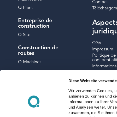
Contact
Q Plant
Téléchargem
Entreprise de
Aspect
construction
juridiq
Q Site
CGV
Construction de
Impressum
routes
Politique de
confidentiali
Q Machines
Informations 
cookies
Transporteur
Mentions lég
Diese Webseite verwende
Q Transport
Wir verwenden Cookies, um
anbieten zu können und di
Informationen zu Ihrer Ve
und Analysen weiter. Unse
zusammen, die Sie ihnen b