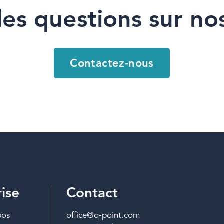
es questions sur nos
Contactez-nous
ise
Contact
pos
office@q-point.com