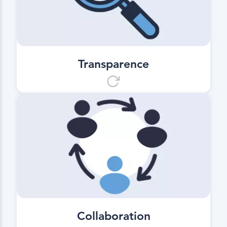
Base pour une évaluation des temps
de trajet et d’immobilisation ainsi
que pour la gestion anticipée de la
pose en cours.
Transparence
Collaboration
Travailler ensemble à un nouveau
niveau. Utilisation universelle dans
toutes les centrales d’enrobage et
entreprises de construction
numérisées.
Collaboration