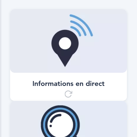
Informations en direct
Informations sur la position en direct
et les heures d’arrivée prévues à la
destination du transport.
Informations en direct
Transparence