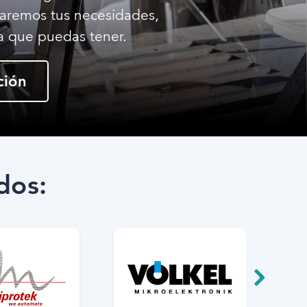
zaremos tus necesidades,
a que puedas tener.
ción
dos: