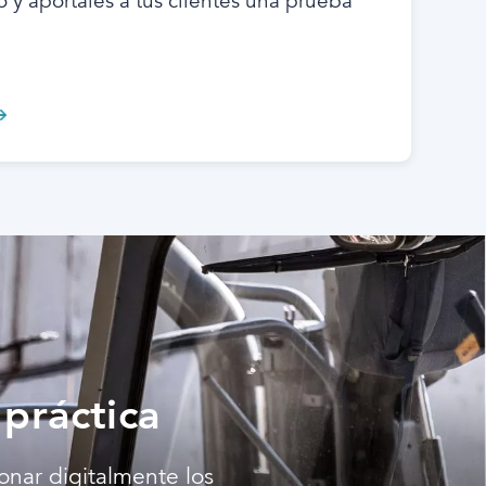
 y apórtales a tus clientes una prueba
práctica
nar digitalmente los