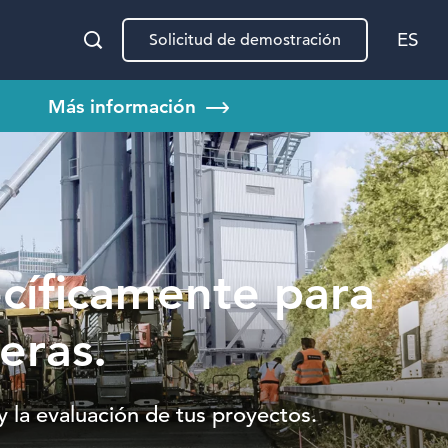
ES
Solicitud de demostración
Más información
cíficamente para
eras.
 y la evaluación de tus proyectos.