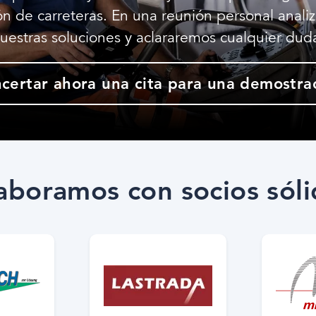
ón de carreteras. En una reunión personal anali
uestras soluciones y aclararemos cualquier dud
certar ahora una cita para una demostra
aboramos con socios sóli