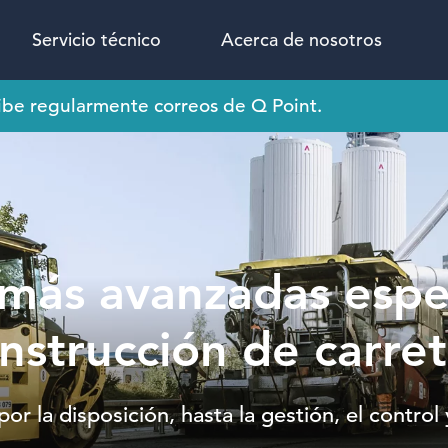
Servicio técnico
Acerca de nosotros
ecibe regularmente correos de Q Point.
s más avanzadas espe
onstrucción de carret
or la disposición, hasta la gestión, el control